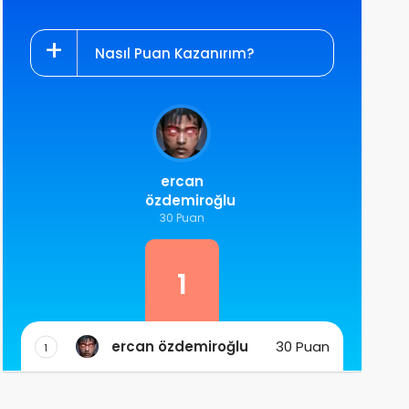
Nasıl Puan Kazanırım?
ercan
özdemiroğlu
30 Puan
1
ercan özdemiroğlu
30 Puan
1