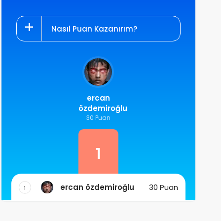
Nasıl Puan Kazanırım?
ercan
özdemiroğlu
30 Puan
1
ercan özdemiroğlu
30 Puan
1