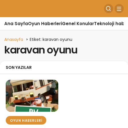
Ana Sayfa
Oyun Haberleri
Genel Konular
Teknoloji haber
Anasayfa
Etiket: karavan oyunu
karavan oyunu
SON YAZILAR
OYUN HABERLERI