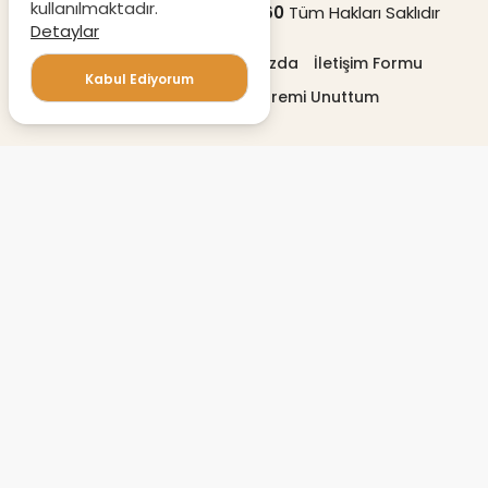
kullanılmaktadır.
© Copyright 2020
Destek360
Tüm Hakları Saklıdır
Detaylar
Gizlilik politikası
Hakkımızda
İletişim Formu
Kabul Ediyorum
Profilimi Düzenle
Şifremi Unuttum