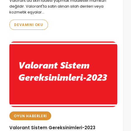
Valorant'da skin iadesi yapmak maalesef mümkün
değildir. Valorant'ta satın alınan silah derileri veya
kozmetik eşyalar…
DEVAMINI OKU
OYUN HABERLERI
Valorant Sistem Gereksinimleri-2023