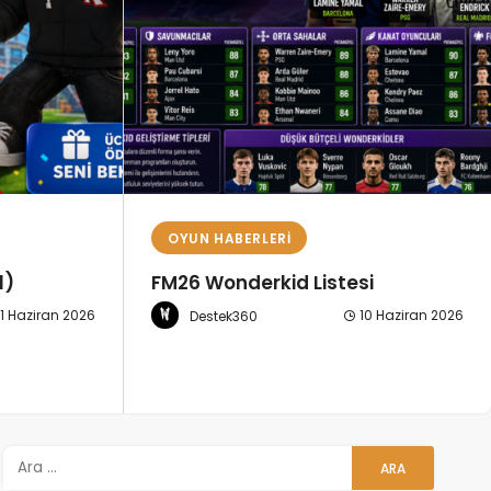
OYUN HABERLERI
i
PUBG Mobile Kaç GB? 2025
Güncel Dosya Boyutu ve
0 Haziran 2026
Depolama Gereksinimleri
7 Kasım 2025
Destek360