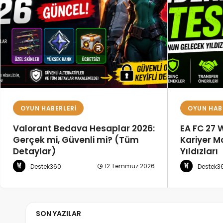
OYUN HABERLERI
OYUN HAB
EA FC 27 Wonderkid Listesi:
Roblox Ko
Kariyer Modunda Geleceğin
Destek3
Yıldızları
13 Haziran 2026
Destek360
SON YAZILAR