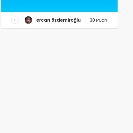
ercan özdemiroğlu
30 Puan
1