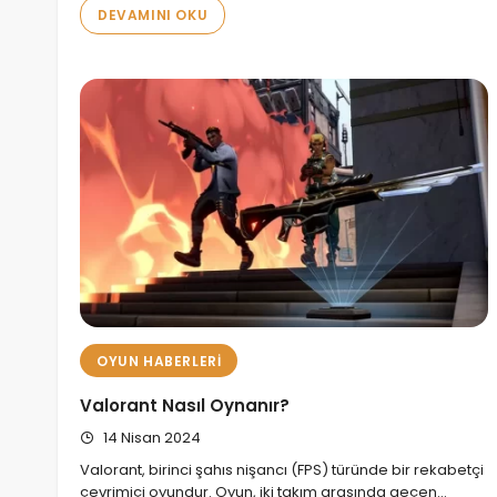
DEVAMINI OKU
OYUN HABERLERI
Valorant Nasıl Oynanır?
14 Nisan 2024
Valorant, birinci şahıs nişancı (FPS) türünde bir rekabetçi
çevrimiçi oyundur. Oyun, iki takım arasında geçen…