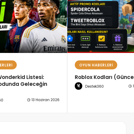
ERLERI
OYUN HABERLERI
dları (Güncel)
FM26 Wonderkid Listes
11 Haziran 2026
1
60
Destek360