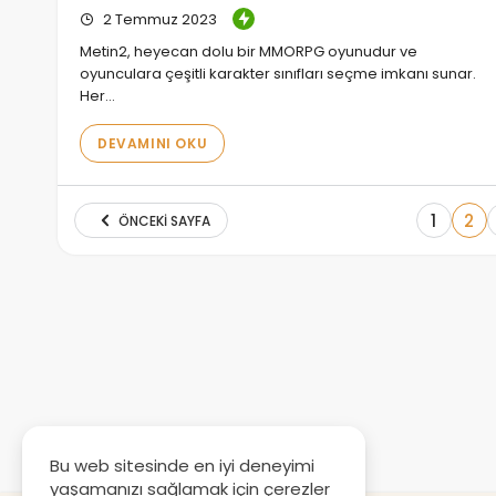
2 Temmuz 2023
Metin2, heyecan dolu bir MMORPG oyunudur ve
oyunculara çeşitli karakter sınıfları seçme imkanı sunar.
Her…
DEVAMINI OKU
1
2
ÖNCEKI SAYFA
Bu web sitesinde en iyi deneyimi
yaşamanızı sağlamak için çerezler