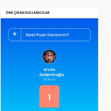
ÖNE ÇIKAN KULLANICILAR
Nasıl Puan Kazanırım?
ercan
özdemiroğlu
30 Puan
1