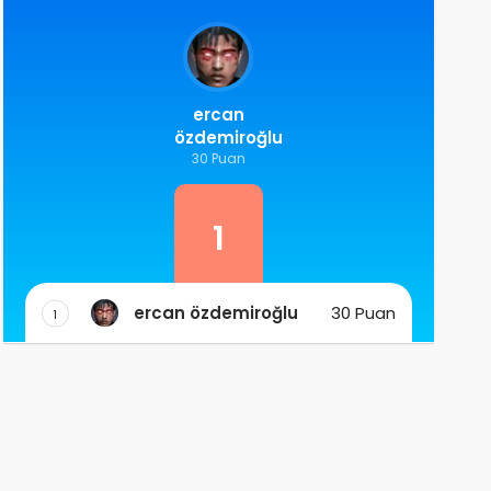
ercan
özdemiroğlu
30 Puan
1
ercan özdemiroğlu
30 Puan
1