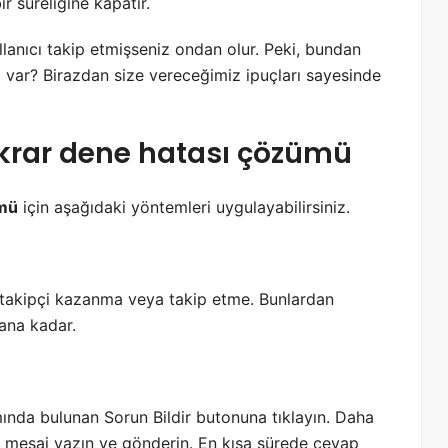
 süreliğine kapatır.
llanıcı takip etmişseniz ondan olur. Peki, bundan
ı var? Birazdan size vereceğimiz ipuçları sayesinde
krar dene hatası çözümü
ümü
için aşağıdaki yöntemleri uygulayabilirsiniz.
e takipçi kazanma veya takip etme. Bunlardan
ana kadar.
mında bulunan Sorun Bildir butonuna tıklayın. Daha
ir mesaj yazın ve gönderin. En kısa sürede cevap