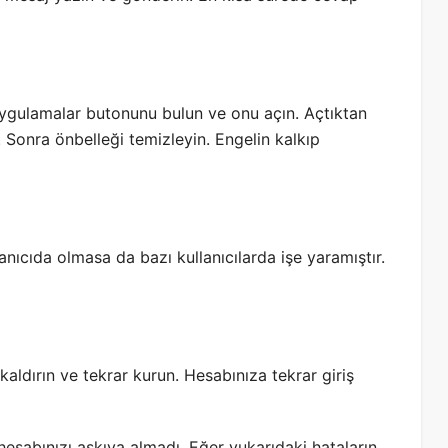
Uygulamalar butonunu bulun ve onu açın. Açtıktan
 Sonra önbelleği temizleyin. Engelin kalkıp
anıcıda olmasa da bazı kullanıcılarda işe yaramıştır.
ldırın ve tekrar kurun. Hesabınıza tekrar giriş
 hesabınızı askıya almadı. Eğer yukarıdaki hataların