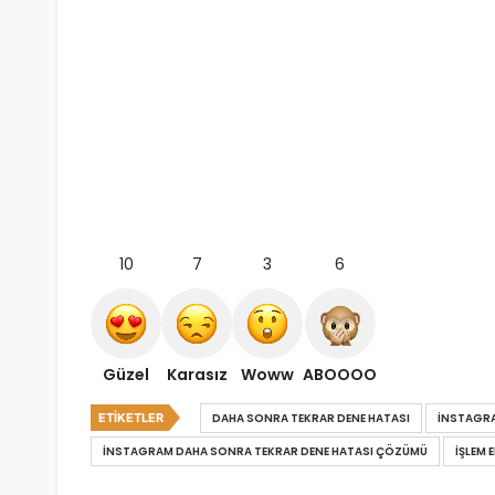
10
7
3
6
Güzel
Karasız
Woww
ABOOOO
ETIKETLER
DAHA SONRA TEKRAR DENE HATASI
İNSTAGRA
İNSTAGRAM DAHA SONRA TEKRAR DENE HATASI ÇÖZÜMÜ
IŞLEM 