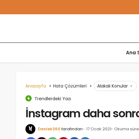
Ana 
Anasayfa
Hata Çözümleri
Alakalı Konular
Trendlerdeki Yazı
İnstagram daha sonra
Destek360
tarafından
17 Ocak 2021
Okuma süres