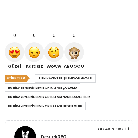
0
0
0
0
Güzel
Karasız
Woww
ABOOOO
ETIKETLER
BU HIKAYEYE ERIŞILEMIYOR HATASI
BU HIKAYEYE ERIŞILEMIYOR HATASI ÇÖZÜMÜ
BU HIKAYEYE ERIŞILEMIYOR HATASI NASIL DÜZELTILIR
BU HIKAYEYE ERIŞILEMIYOR HATASI NEDEN OLUR
YAZARIN PROFILI
Destek360