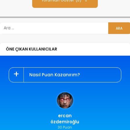
Yorumları Göster (0)
ÖNE ÇIKAN KULLANICILAR
Nasıl Puan Kazanırım?
ercan
özdemiroğlu
30 Puan