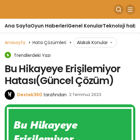
Ana Sayfa
Oyun Haberleri
Genel Konular
Teknoloji haber
Anasayfa
Hata Çözümleri
Alakalı Konular
Trendlerdeki Yazı
Bu Hikayeye Erişilemiyor
Hatası(Güncel Çözüm)
Destek360
tarafından
2 Temmuz 2023