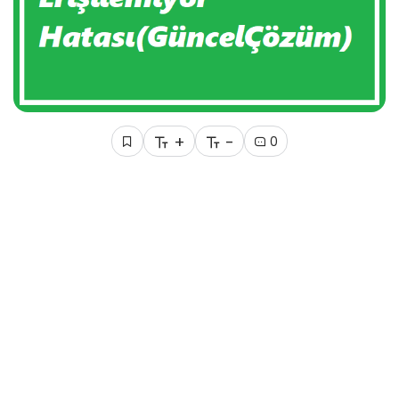
+
-
0