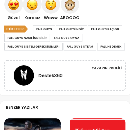
Güzel
Karasız
Woww
ABOOOO
ETIKETLER
FALL GUYS
FALL GUYS INDIR
FALL GUYS KAÇ GB
FALL GUYS NASIL INDIRILIR
FALL GUYS OYNA
FALL GUYS SISTEM GEREKSINIMLERI
FALL GUYS STEAM
FALL NE DEMEK
YAZARIN PROFILI
Destek360
BENZER YAZILAR