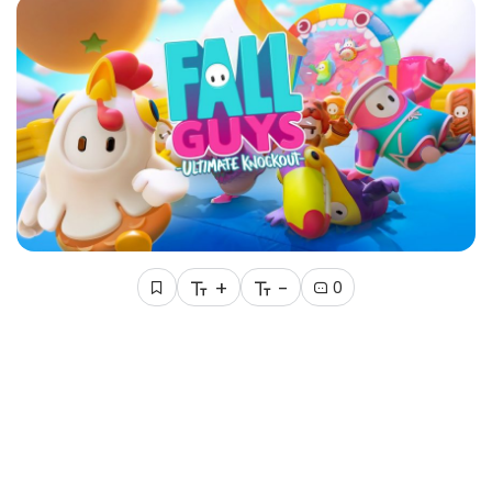
+
-
0