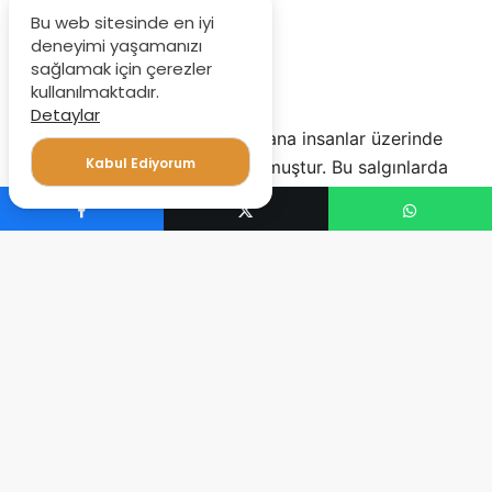
Bu web sitesinde en iyi
deneyimi yaşamanızı
sağlamak için çerezler
kullanılmaktadır.
Detaylar
Dünyanın var olmasından bu yana insanlar üzerinde
Kabul Ediyorum
çeşitli salgın hastalıkları var olmuştur. Bu salgınlarda
milyonlarca insan hayatını kaybetmiştir. Salgınlar,
dünya var oldukça çeşitlenerek hayatımızda olacaktır.
Peki salgın nedir? yeni tip Covid 19 yeni tip virüs
hakkında bilinmesi gerekenler.