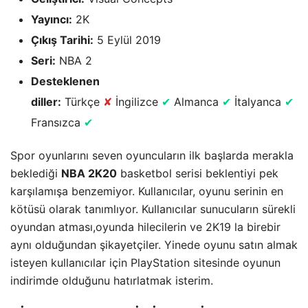
Yayıncı:
2K
Çıkış Tarihi:
5 Eylül 2019
Seri:
NBA 2
Desteklenen
diller:
Türkçe
✘
İngilizce
✔
Almanca
✔
İtalyanca
✔
Fransızca
✔
Spor oyunlarını seven oyuncuların ilk başlarda merakla
beklediği
NBA 2K20
basketbol serisi beklentiyi pek
karşılamışa benzemiyor. Kullanıcılar, oyunu serinin en
kötüsü olarak tanımlıyor. Kullanıcılar sunucuların sürekli
oyundan atması,oyunda hilecilerin ve 2K19 la birebir
aynı olduğundan şikayetçiler. Yinede oyunu satın almak
isteyen kullanıcılar için PlayStation sitesinde oyunun
indirimde olduğunu hatırlatmak isterim.