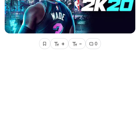
+
-
0