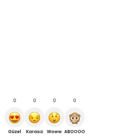
0
0
0
0
Güzel
Karasız
Woww
ABOOOO