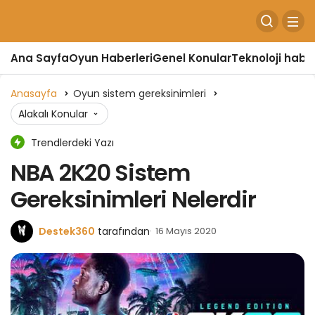
Ana Sayfa
Oyun Haberleri
Genel Konular
Teknoloji haber
Anasayfa
Oyun sistem gereksinimleri
Alakalı Konular
Trendlerdeki Yazı
NBA 2K20 Sistem
Gereksinimleri Nelerdir
Destek360
tarafından
16 Mayıs 2020