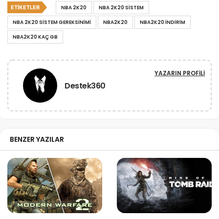
ETIKETLER
NBA 2K20
NBA 2K20 SISTEM
NBA 2K20 SISTEM GEREKSINIMI
NBA2K20
NBA2K20 INDIRIM
NBA2K20 KAÇ GB
YAZARIN PROFILI
Destek360
BENZER YAZILAR