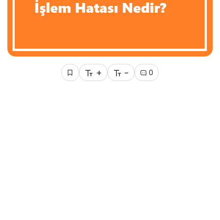
+
-
0