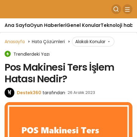
Ana Sayfa
Oyun Haberleri
Genel Konular
Teknoloji haber
Anasayfa
Hata Çözümleri
Alakalı Konular
Trendlerdeki Yazı
Pos Makinesi Ters İşlem
Hatası Nedir?
Destek360
tarafından
26 Aralık 2023