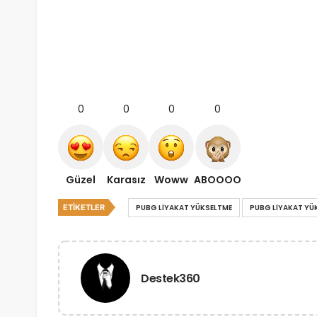
0
0
0
0
Güzel
Karasız
Woww
ABOOOO
ETIKETLER
PUBG LIYAKAT YÜKSELTME
PUBG LIYAKAT YÜ
Destek360