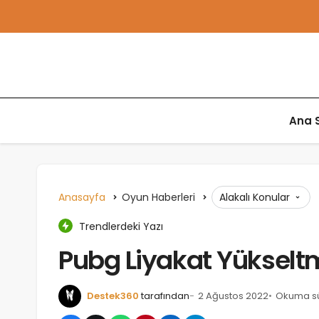
Ana 
Anasayfa
Oyun Haberleri
Alakalı Konular
Trendlerdeki Yazı
Pubg Liyakat Yükseltm
Destek360
tarafından
2 Ağustos 2022
Okuma sü