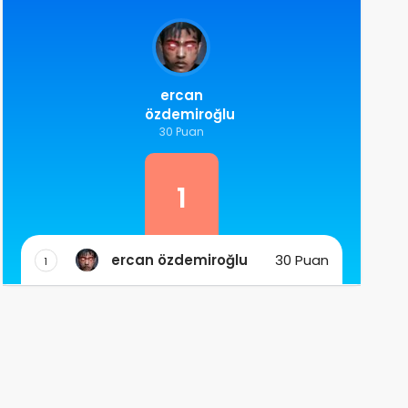
ercan
özdemiroğlu
30 Puan
1
ercan özdemiroğlu
30 Puan
1