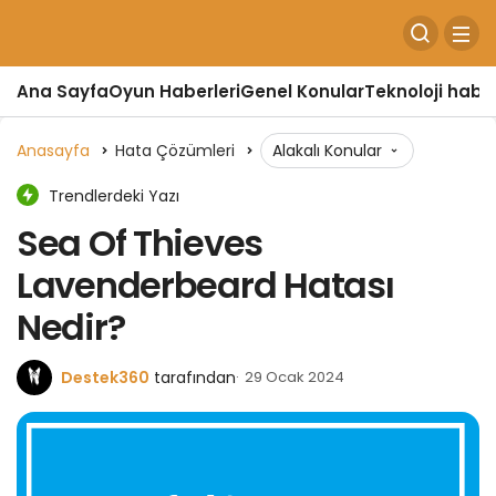
Ana Sayfa
Oyun Haberleri
Genel Konular
Teknoloji haber
Anasayfa
Hata Çözümleri
Alakalı Konular
Trendlerdeki Yazı
Sea Of Thieves
Lavenderbeard Hatası
Nedir?
Destek360
tarafından
29 Ocak 2024