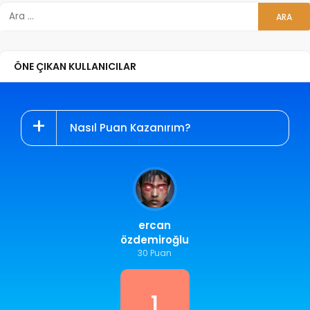
ÖNE ÇIKAN KULLANICILAR
Nasıl Puan Kazanırım?
ercan
özdemiroğlu
30 Puan
1