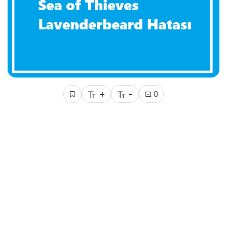
+
-
0