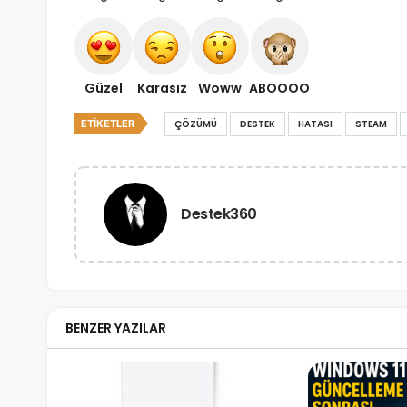
Güzel
Karasız
Woww
ABOOOO
ETIKETLER
ÇÖZÜMÜ
DESTEK
HATASI
STEAM
Destek360
BENZER YAZILAR