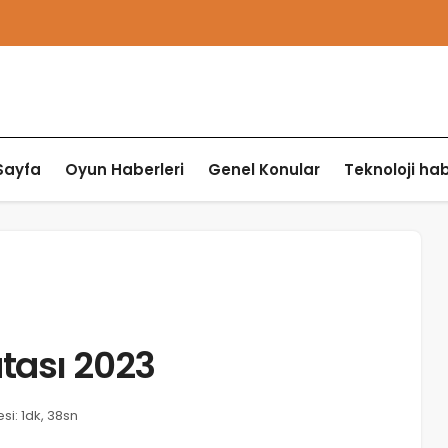
Sayfa
Oyun Haberleri
Genel Konular
Teknoloji hab
tası 2023
i: 1dk, 38sn