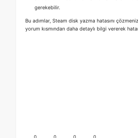
gerekebilir.
Bu adımlar, Steam disk yazma hatasını çözmenize
yorum kısmından daha detaylı bilgi vererek hatan
0
0
0
0