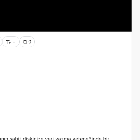
-
0
ının sabit diskinize veri yazma yeteneğinde bir