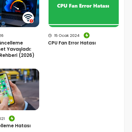
26
15 Ocak 2024
üncelleme
CPU Fan Error Hatası
net Yavaşladı:
Rehberi (2026)
021
lleme Hatası