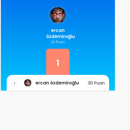
ercan
özdemiroğlu
30 Puan
1
ercan özdemiroğlu
30 Puan
1