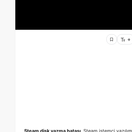
+
Steam disk yazma hatası
, Steam istemci yazılım