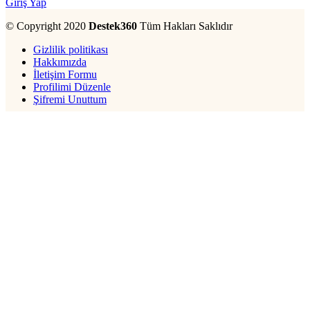
Giriş Yap
© Copyright 2020
Destek360
Tüm Hakları Saklıdır
Gizlilik politikası
Hakkımızda
İletişim Formu
Profilimi Düzenle
Şifremi Unuttum
Bu web sitesinde en iyi deneyimi yaşamanızı sağlamak için çerezler
kullanılmaktadır.
Detaylar
Kabul Ediyorum