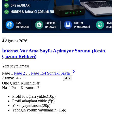
4 Ağustos 2026
İnternet Var Ama Sayfa Açılmıyor Sorunu (Kesin
Çözüm Rehberi)
Yazı sayfalaması
Page
1
Page
2
…
Page
154
Sonraki Sayfa
Arama:
Öne Çıkan Kullanıcılar
Nasıl Puan Kazanırım?
Profil fotoğrafı yükle.(10p)
Profil arkaplanı yükle.(5p)
Yazın yayınlansın.(20p)
Yaptığın yorum yayınlansın.(15p)