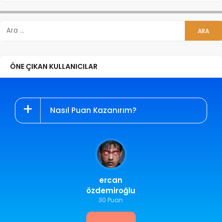
ÖNE ÇIKAN KULLANICILAR
Nasıl Puan Kazanırım?
ercan
özdemiroğlu
30 Puan