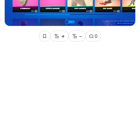
+
-
0