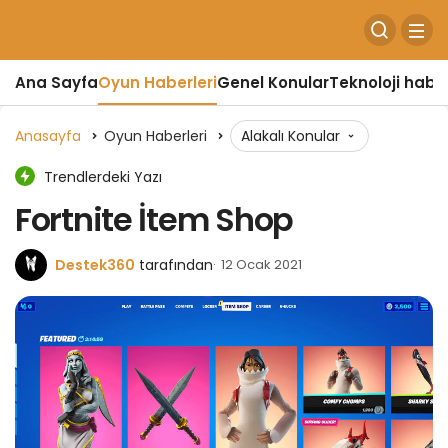
Ana Sayfa
Oyun Haberleri
Genel Konular
Teknoloji haber
Anasayfa
Oyun Haberleri
Alakalı Konular
Trendlerdeki Yazı
Fortnite İtem Shop
Destek360
tarafından
12 Ocak 2021