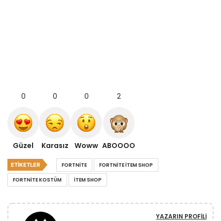
0
0
0
2
Güzel
Karasız
Woww
ABOOOO
ETIKETLER
FORTNITE
FORTNITE ITEM SHOP
FORTNITE KOSTÜM
ITEM SHOP
YAZARIN PROFILI