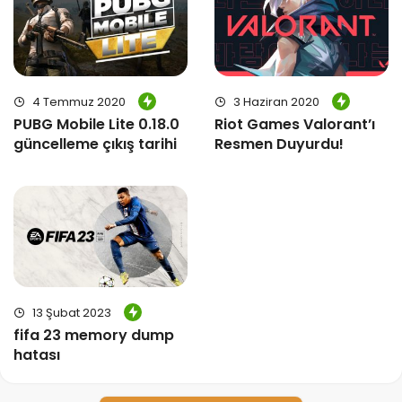
4 Temmuz 2020
3 Haziran 2020
PUBG Mobile Lite 0.18.0
Riot Games Valorant’ı
güncelleme çıkış tarihi
Resmen Duyurdu!
13 Şubat 2023
fifa 23 memory dump
hatası