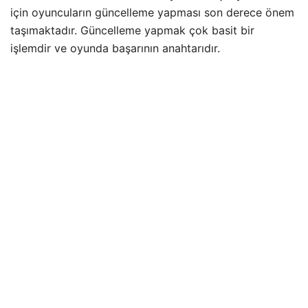
için oyuncuların güncelleme yapması son derece önem
taşımaktadır. Güncelleme yapmak çok basit bir
işlemdir ve oyunda başarının anahtarıdır.