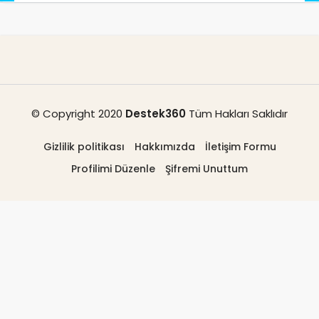
© Copyright 2020
Destek360
Tüm Hakları Saklıdır
Gizlilik politikası
Hakkımızda
İletişim Formu
Profilimi Düzenle
Şifremi Unuttum