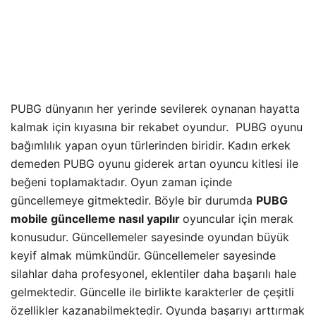
PUBG dünyanın her yerinde sevilerek oynanan hayatta
kalmak için kıyasına bir rekabet oyundur. PUBG oyunu
bağımlılık yapan oyun türlerinden biridir. Kadın erkek
demeden PUBG oyunu giderek artan oyuncu kitlesi ile
beğeni toplamaktadır. Oyun zaman içinde
güncellemeye gitmektedir. Böyle bir durumda
PUBG
mobile güncelleme nasıl yapılır
oyuncular için merak
konusudur. Güncellemeler sayesinde oyundan büyük
keyif almak mümkündür. Güncellemeler sayesinde
silahlar daha profesyonel, eklentiler daha başarılı hale
gelmektedir. Güncelle ile birlikte karakterler de çeşitli
özellikler kazanabilmektedir. Oyunda başarıyı arttırmak