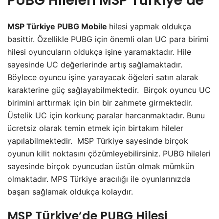
PUBG Hileleri MSP Türkiye’de
MSP Türkiye PUBG Mobile
hilesi yapmak oldukça
basittir. Özellikle PUBG için önemli olan UC para birimi
hilesi oyuncuların oldukça işine yaramaktadır. Hile
sayesinde UC değerlerinde artış sağlamaktadır.
Böylece oyuncu işine yarayacak öğeleri satın alarak
karakterine güç sağlayabilmektedir. Birçok oyuncu UC
birimini arttırmak için bin bir zahmete girmektedir.
Üstelik UC için korkunç paralar harcanmaktadır. Bunu
ücretsiz olarak temin etmek için birtakım hileler
yapılabilmektedir. MSP Türkiye sayesinde birçok
oyunun kilit noktasını çözümleyebilirsiniz. PUBG hileleri
sayesinde birçok oyuncudan üstün olmak mümkün
olmaktadır. MPS Türkiye aracılığı ile oyunlarınızda
başarı sağlamak oldukça kolaydır.
MSP Türkiye’de PUBG Hilesi