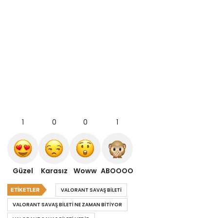
1
0
0
1
Güzel
Karasız
Woww
ABOOOO
ETIKETLER
VALORANT SAVAŞ BILETI
VALORANT SAVAŞ BILETI NE ZAMAN BITIYOR