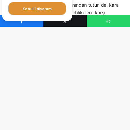
dolandırıcılık ve terör finansmanından tutun da, kara
Kabul Ediyorum
para aklama ve daha pek çok tehlikelere karşı
korumak amaçlıdır. Türk parası yatırıp çekmek için
doğrulama yapılması gerekmektedir. Doğrulama
paramızın miktarına göre seviye 1 ve seviye 2 olarak
belirlenmektedir. Kimlik doğrulama yapılmadığı
takdirde hesabınız kısıtlanmaktadır.