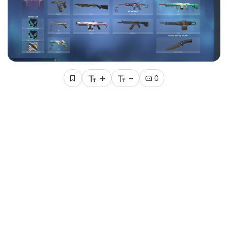
+
-
0