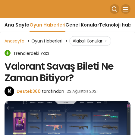
Ana Sayfa
Oyun Haberleri
Genel Konular
Teknoloji haber
Anasayfa
Oyun Haberleri
Alakalı Konular
Trendlerdeki Yazı
Valorant Savaş Bileti Ne
Zaman Bitiyor?
Destek360
tarafından
22 Ağustos 2021