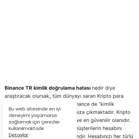
Binance TR kimlik doğrulama hatası
nedir diye
araştıracak olursak
,
tüm dünyayı saran Kripto para
birimlerinden bir tanesi olan Binance de “kimlik
Bu web sitesinde en iyi
doğrulama hatası” sıkça karşımıza çıkmaktadır. Kripto
deneyimi yaşamanızı
para borsasında ilk akla gelen ve en güvenilir olanıdır.
sağlamak için çerezler
Kimlik doğrulama işlemi, tüm müşterilerin hesabını
kullanılmaktadır.
Detaylar
korumak adına yapılan bir işlemdir. Hesabınızı her türlü