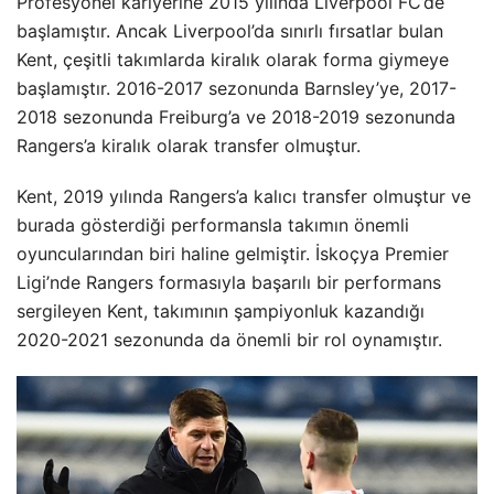
Profesyonel kariyerine 2015 yılında Liverpool FC’de
başlamıştır. Ancak Liverpool’da sınırlı fırsatlar bulan
Kent, çeşitli takımlarda kiralık olarak forma giymeye
başlamıştır. 2016-2017 sezonunda Barnsley’ye, 2017-
2018 sezonunda Freiburg’a ve 2018-2019 sezonunda
Rangers’a kiralık olarak transfer olmuştur.
Kent, 2019 yılında Rangers’a kalıcı transfer olmuştur ve
burada gösterdiği performansla takımın önemli
oyuncularından biri haline gelmiştir. İskoçya Premier
Ligi’nde Rangers formasıyla başarılı bir performans
sergileyen Kent, takımının şampiyonluk kazandığı
2020-2021 sezonunda da önemli bir rol oynamıştır.