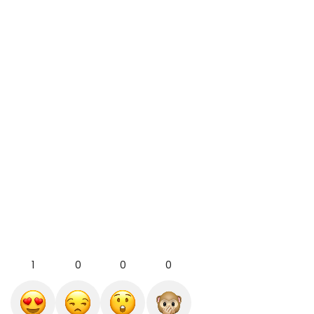
1
0
0
0