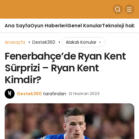
Ana Sayfa
Oyun Haberleri
Genel Konular
Teknoloji haber
Anasayfa
Destek360
Alakalı Konular
Fenerbahçe’de Ryan Kent
Sürprizi – Ryan Kent
Kimdir?
Destek360
tarafından
12 Haziran 2023