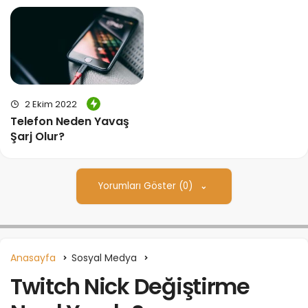
2 Ekim 2022
Telefon Neden Yavaş
Şarj Olur?
Yorumları Göster (0)
Anasayfa
Sosyal Medya
Twitch Nick Değiştirme