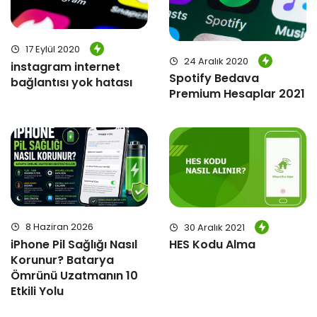
17 Eylül 2020
24 Aralık 2020
instagram internet
Spotify Bedava
bağlantısı yok hatası
Premium Hesaplar 2021
8 Haziran 2026
30 Aralık 2021
iPhone Pil Sağlığı Nasıl
HES Kodu Alma
Korunur? Batarya
Ömrünü Uzatmanın 10
Etkili Yolu