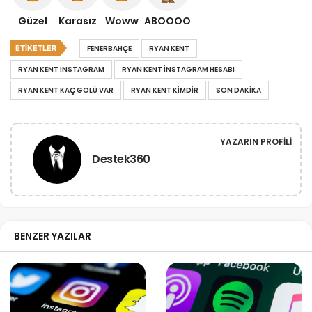
Güzel
Karasız
Woww
ABOOOO
ETIKETLER
FENERBAHÇE
RYAN KENT
RYAN KENT İNSTAGRAM
RYAN KENT İNSTAGRAM HESABI
RYAN KENT KAÇ GOLÜ VAR
RYAN KENT KIMDIR
SON DAKIKA
YAZARIN PROFILI
Destek360
BENZER YAZILAR