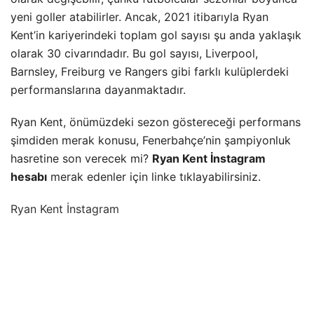
yeni goller atabilirler. Ancak, 2021 itibarıyla Ryan
Kent’in kariyerindeki toplam gol sayısı şu anda yaklaşık
olarak 30 civarındadır. Bu gol sayısı, Liverpool,
Barnsley, Freiburg ve Rangers gibi farklı kulüplerdeki
performanslarına dayanmaktadır.
Ryan Kent, önümüzdeki sezon göstereceği performans
şimdiden merak konusu, Fenerbahçe’nin şampiyonluk
hasretine son verecek mi?
Ryan Kent İnstagram
hesabı
merak edenler için linke tıklayabilirsiniz.
Ryan Kent İnstagram