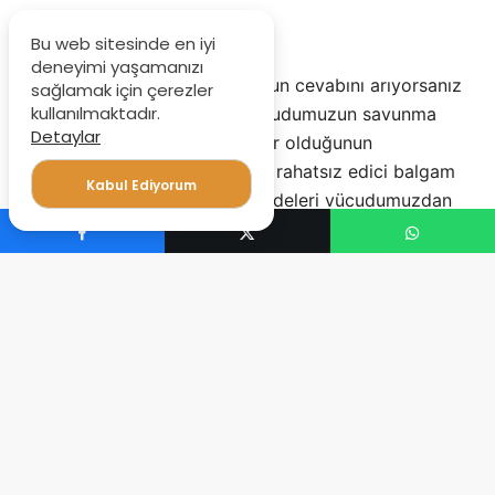
Bu web sitesinde en iyi
deneyimi yaşamanızı
Öksürük nasıl geçer
? sorusunun cevabını arıyorsanız
sağlamak için çerezler
kullanılmaktadır.
doğru yerdesiniz. Öksürük vücudumuzun savunma
Detaylar
mekanizmasının doğru çalışıyor olduğunun
belirtilerindendir. Vücudumuzu rahatsız edici balgam
Kabul Ediyorum
ve boğazımızı tahriş edici maddeleri vücudumuzdan
uzaklaştırmak adına yaptığı bir reflekstir.
Akciğerlerimiz havayı hızlı bir şekilde atarak bu işlemi
gerçekleştirir.