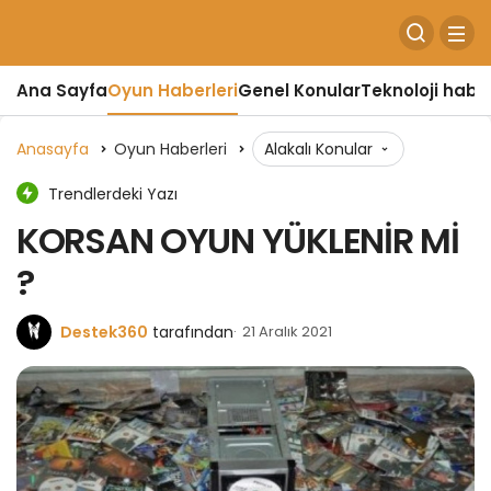
Ana Sayfa
Oyun Haberleri
Genel Konular
Teknoloji haber
Anasayfa
Oyun Haberleri
Alakalı Konular
Trendlerdeki Yazı
KORSAN OYUN YÜKLENİR Mİ
?
Destek360
tarafından
21 Aralık 2021