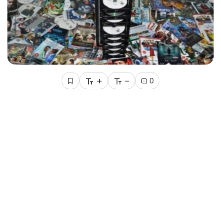
+
-
0