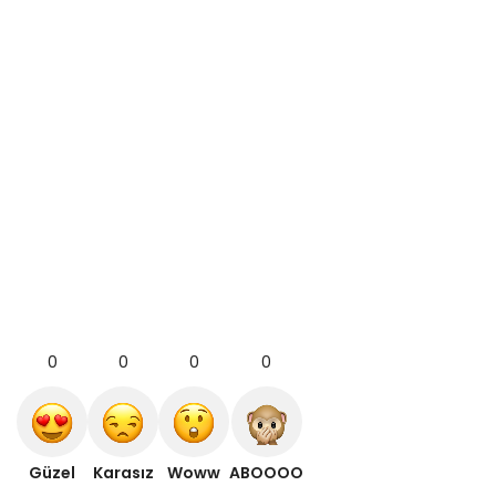
0
0
0
0
Güzel
Karasız
Woww
ABOOOO