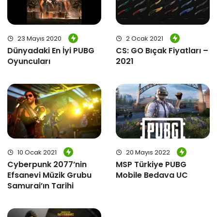
23 Mayıs 2020
2 Ocak 2021
Dünyadaki En İyi PUBG
CS: GO Bıçak Fiyatları –
Oyuncuları
2021
10 Ocak 2021
20 Mayıs 2022
Cyberpunk 2077’nin
MSP Türkiye PUBG
Efsanevi Müzik Grubu
Mobile Bedava UC
Samurai’ın Tarihi