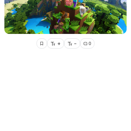
+
-
0