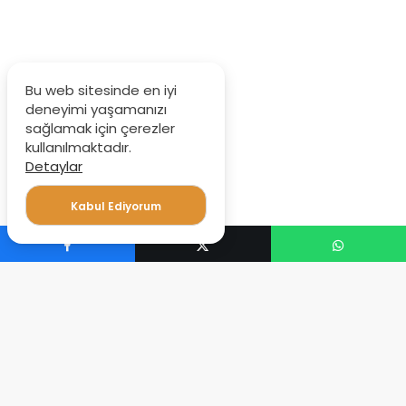
Bu web sitesinde en iyi
deneyimi yaşamanızı
sağlamak için çerezler
kullanılmaktadır.
Detaylar
Kabul Ediyorum
IP yapılandırma hatası
ne demek
, cihazların internete
bağlanması sırasında oluşan bir hata türüdür. Bu
hatanın oluşması, cihazların doğru bir IP adresi
atanamamasından kaynaklanabilir.
IP adresi
, cihazların
internet üzerinde tanımlanması ve diğer cihazlarla
iletişim kurması için gerekli bir identifikasyondur.