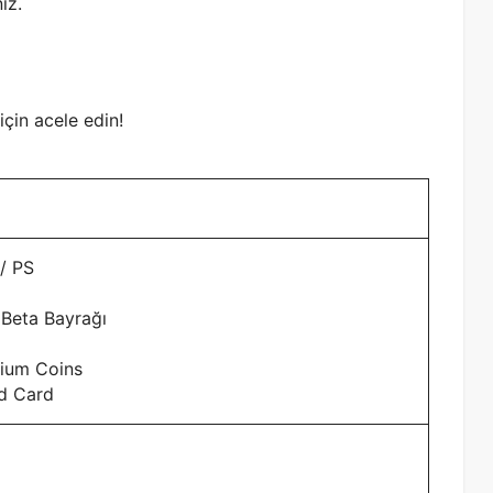
iz.
için acele edin!
 / PS
 Beta Bayrağı
mium Coins
d Card