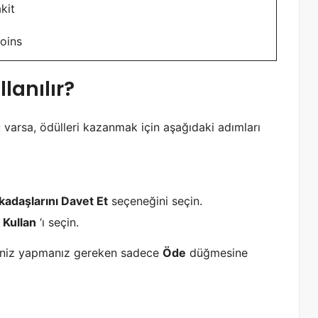
kit
coins
lanılır?
u varsa, ödülleri kazanmak için aşağıdaki adımları
kadaşlarını Davet Et
seçeneğini seçin.
e
Kullan
‘ı seçin.
seniz yapmanız gereken sadece
Öde
düğmesine