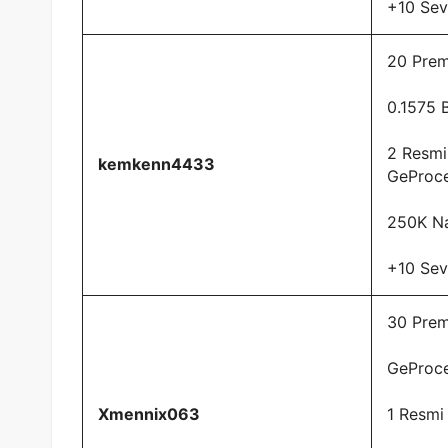
+10 Sev
20 Pre
0.1575 
2 Resmi
kemkenn4433
GeProc
250K Na
+10 Sev
30 Prem
GeProce
Xmennix063
1 Resmi