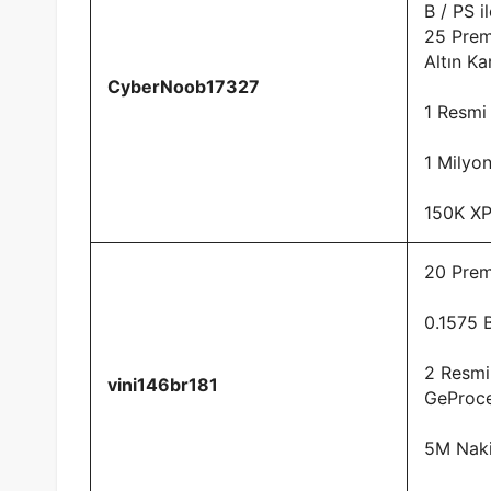
B / PS i
25 Pre
Altın Ka
CyberNoob17327
1 Resmi
1 Milyo
150K X
20 Pre
0.1575 
2 Resmi
vini146br181
GeProc
5M Naki