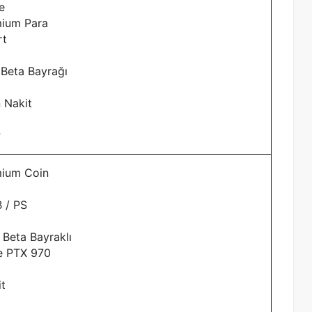
le
mium Para
rt
 Beta Bayrağı
n Nakit
P
mium Coin
B / PS
 Beta Bayraklı
e PTX 970
t