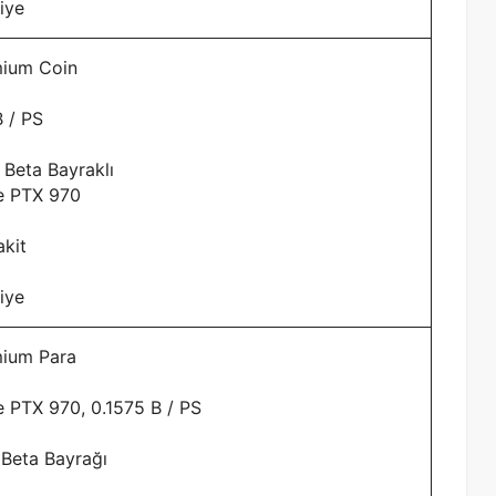
iye
mium Coin
B / PS
 Beta Bayraklı
e PTX 970
kit
iye
ium Para
 PTX 970, 0.1575 B / PS
 Beta Bayrağı