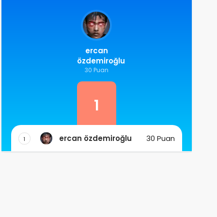
ercan
özdemiroğlu
30 Puan
1
ercan özdemiroğlu
30 Puan
1