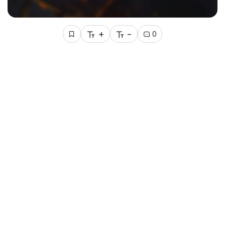
+
-
0