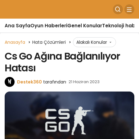
Ana Sayfa
Oyun Haberleri
Genel Konular
Teknoloji haber
Anasayfa
Hata Çözümleri
Alakalı Konular
Cs Go Ağına Bağlanılıyor
Hatası
Destek360
tarafından
21 Haziran 2023