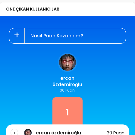
ÖNE ÇIKAN KULLANICILAR
Nasıl Puan Kazanırım?
ercan
özdemiroğlu
30 Puan
1
ercan özdemiroğlu
30 Puan
1