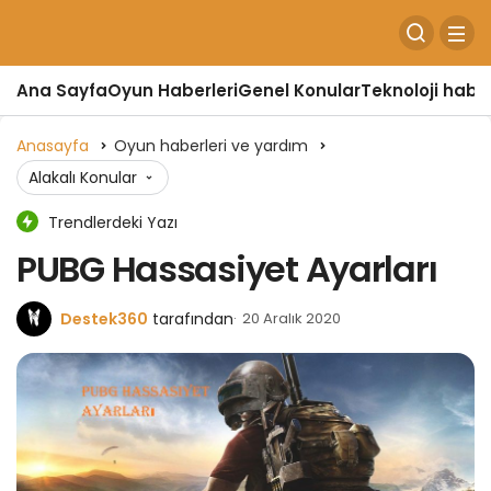
Ana Sayfa
Oyun Haberleri
Genel Konular
Teknoloji haber
Anasayfa
Oyun haberleri ve yardım
Alakalı Konular
Trendlerdeki Yazı
PUBG Hassasiyet Ayarları
Destek360
tarafından
20 Aralık 2020