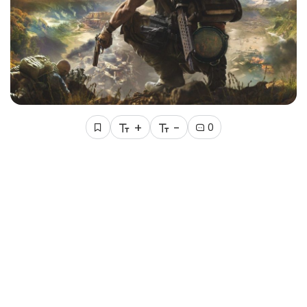
+
-
0