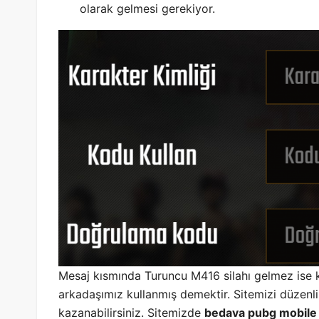
olarak gelmesi gerekiyor.
Mesaj kısmında Turuncu M416 silahı gelmez ise 
arkadaşımız kullanmış demektir. Sitemizi düzenli
kazanabilirsiniz. Sitemizde
bedava pubg mobile