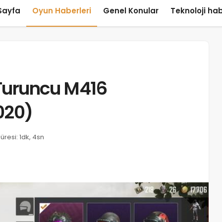
Sayfa
Oyun Haberleri
Genel Konular
Teknoloji hab
Turuncu M416
020)
resi: 1dk, 4sn