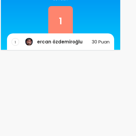
1
ercan özdemiroğlu
30 Puan
1