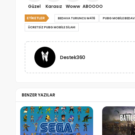
Güzel
Karasız
Woww
ABOOOO
ETIKETLER
BEDAVA TURUNCU M416
PUBG MOBILE BEDAV
ÜCRETSIZ PUBG MOBILE SILAHI
Destek360
BENZER YAZILAR