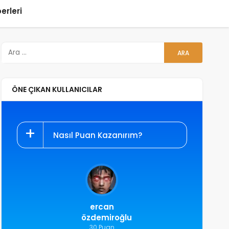
erleri
ÖNE ÇIKAN KULLANICILAR
Nasıl Puan Kazanırım?
ercan
özdemiroğlu
30 Puan