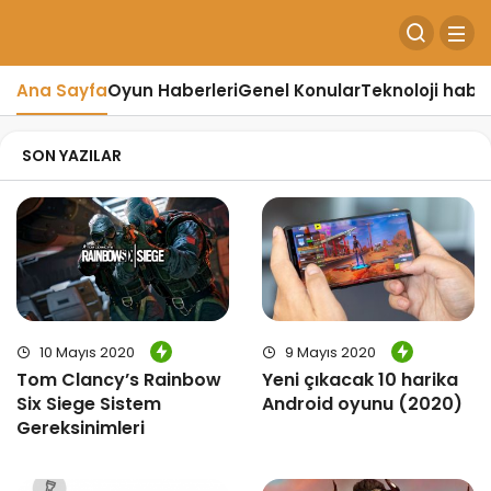
Ana Sayfa
Oyun Haberleri
Genel Konular
Teknoloji haber
SON YAZILAR
10 Mayıs 2020
9 Mayıs 2020
Tom Clancy’s Rainbow
Yeni çıkacak 10 harika
Six Siege Sistem
Android oyunu (2020)
Gereksinimleri